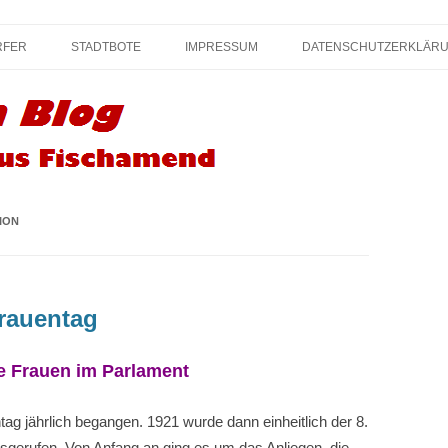
Zum
 KPÖ Fischamend – Kommunisten und 
Inhalt
RFER
STADTBOTE
IMPRESSUM
DATENSCHUTZERKLÄR
springen
ION
Frauentag
e Frauen im Parlament
ntag jährlich begangen. 1921 wurde dann einheitlich der 8.
sgerufen. Von Anfang an ging es um das Anliegen, die