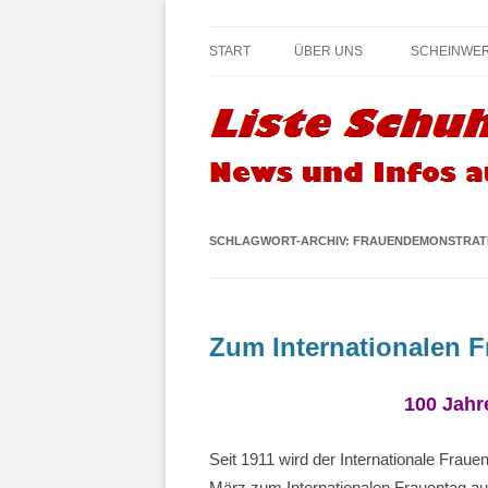
Infos und News aus Fischamend
Liste Schuh Blog –
START
ÜBER UNS
SCHEINWE
SCHLAGWORT-ARCHIV:
FRAUENDEMONSTRAT
Zum Internationalen 
100 Jahr
Seit 1911 wird der Internationale Fraue
März zum Internationalen Frauentag au