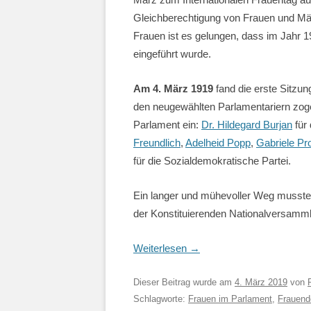
Gleichberechtigung von Frauen und Män
Frauen ist es gelungen, dass im Jahr 
eingeführt wurde.
Am 4. März 1919
fand die erste Sitzun
den neugewählten Parlamentariern zoge
Parlament ein:
Dr. Hildegard Burjan
für 
Freundlich
,
Adelheid Popp
,
Gabriele Pro
für die Sozialdemokratische Partei.
Ein langer und mühevoller Weg musste z
der Konstituierenden Nationalversamml
Weiterlesen
→
Dieser Beitrag wurde am
4. März 2019
von
Schlagworte:
Frauen im Parlament
,
Frauend