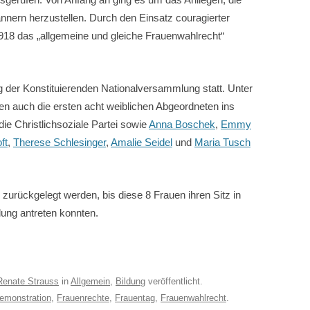
nern herzustellen. Durch den Einsatz couragierter
1918 das „allgemeine und gleiche Frauenwahlrecht“
g der Konstituierenden Nationalversammlung statt. Unter
n auch die ersten acht weiblichen Abgeordneten ins
die Christlichsoziale Partei sowie
Anna Boschek
,
Emmy
ft
,
Therese Schlesinger
,
Amalie Seidel
und
Maria Tusch
urückgelegt werden, bis diese 8 Frauen ihren Sitz in
ung antreten konnten.
Renate Strauss
in
Allgemein
,
Bildung
veröffentlicht.
emonstration
,
Frauenrechte
,
Frauentag
,
Frauenwahlrecht
.