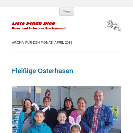
Zum
Liste Schuh Blog – KPÖ
Infos und News aus Fischamend
Menü
Inhalt
springen
Fischamend – Kommunisten und
Parteilose
ARCHIV FÜR DEN MONAT:
APRIL 2019
Fleißige Osterhasen