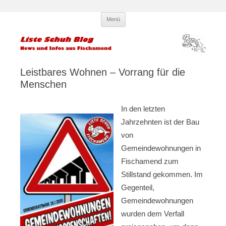
Zum
Liste Schuh Blog – KPÖ
Infos und News aus Fischamend
Menü
Inhalt
springen
Fischamend – Kommunisten und
Parteilose
Leistbares Wohnen – Vorrang für die
Menschen
In den letzten
Jahrzehnten ist der Bau
von
Gemeindewohnungen in
Fischamend zum
Stillstand gekommen. Im
Gegenteil,
Gemeindewohnungen
wurden dem Verfall