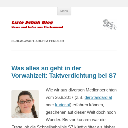
Zum
Liste Schuh Blog – KPÖ
Infos und News aus Fischamend
Menü
Inhalt
springen
Fischamend – Kommunisten und
Parteilose
SCHLAGWORT-ARCHIV:
PENDLER
Was alles so geht in der
Vorwahlzeit: Taktverdichtung bei S7
Wie wir aus diversen Medienberichten
vom 26.8.2017 (z.B.
derStandard.at
oder
kurier.at
) erfahren können,
geschehen auf dieser Welt doch noch
Wunder. Bis vor kurzem war die
Frage, ob die Schnellbahnlinie S7 künftig öfter als bisher