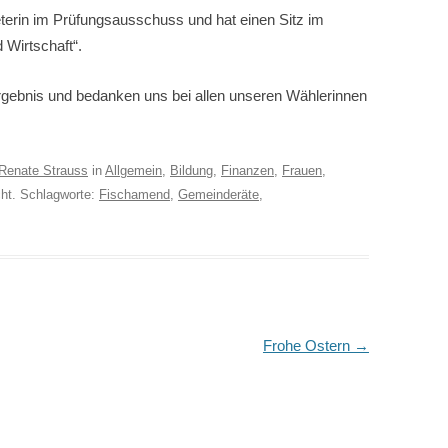
reterin im Prüfungsausschuss und hat einen Sitz im
Wirtschaft“.
Ergebnis und bedanken uns bei allen unseren Wählerinnen
Renate Strauss
in
Allgemein
,
Bildung
,
Finanzen
,
Frauen
,
cht. Schlagworte:
Fischamend
,
Gemeinderäte
,
Frohe Ostern
→