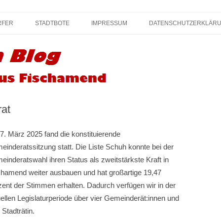
Zum
 KPÖ Fischamend – Kommunisten und 
Inhalt
RFER
STADTBOTE
IMPRESSUM
DATENSCHUTZERKLÄR
springen
at
. März 2025 fand die konstituierende
inderatssitzung statt. Die Liste Schuh konnte bei der
inderatswahl ihren Status als zweitstärkste Kraft in
chamend weiter ausbauen und hat großartige 19,47
ent der Stimmen erhalten. Dadurch verfügen wir in der
ellen Legislaturperiode über vier Gemeinderät:innen und
 Stadträtin.