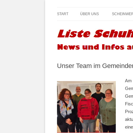
Infos und News aus Fischamend
Liste Schuh Blog –
START
ÜBER UNS
SCHEINWE
Unser Team im Gemeinder
Am 7
Geme
Geme
Fis
Proz
aktu
eine