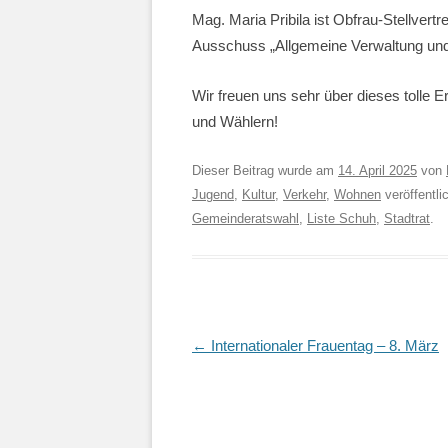
Mag. Maria Pribila ist Obfrau-Stellvert
Ausschuss „Allgemeine Verwaltung und 
Wir freuen uns sehr über dieses tolle 
und Wählern!
Dieser Beitrag wurde am
14. April 2025
von
Jugend
,
Kultur
,
Verkehr
,
Wohnen
veröffentli
Gemeinderatswahl
,
Liste Schuh
,
Stadtrat
.
Artikel-
←
Internationaler Frauentag – 8. März
Navigation