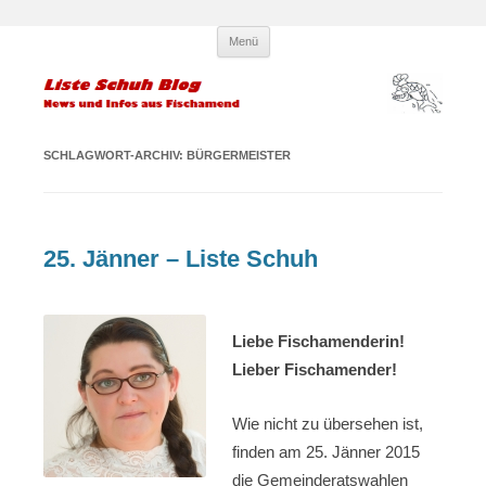
Zum
Liste Schuh Blog – KPÖ
Infos und News aus Fischamend
Menü
Inhalt
springen
Fischamend – Kommunisten und
Parteilose
SCHLAGWORT-ARCHIV:
BÜRGERMEISTER
25. Jänner – Liste Schuh
Liebe Fischamenderin!
Lieber Fischamender!
Wie nicht zu übersehen ist,
finden am 25. Jänner 2015
die Gemeinderatswahlen