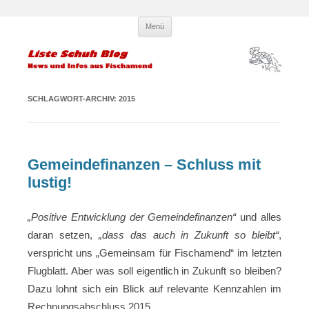
Zum
Liste Schuh Blog – KPÖ
Infos und News aus Fischamend
Menü
Inhalt
springen
Fischamend – Kommunisten und
Parteilose
SCHLAGWORT-ARCHIV:
2015
Gemeindefinanzen – Schluss mit
lustig!
„
Positive Entwicklung der Gemeindefinanzen“
und alles
daran setzen,
„dass das auch in Zukunft so bleibt“
,
verspricht uns „Gemeinsam für Fischamend“ im letzten
Flugblatt. Aber was soll eigentlich in Zukunft so bleiben?
Dazu lohnt sich ein Blick auf relevante Kennzahlen im
Rechnungsabschluss 2015.