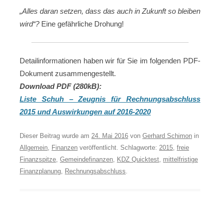
„Alles daran setzen, dass das auch in Zukunft so bleiben
wird“?
Eine gefährliche Drohung!
Detailinformationen haben wir für Sie im folgenden PDF-
Dokument zusammengestellt.
Download PDF (280kB):
Liste Schuh – Z
eugnis für Rechnungsabschluss
2015 und Auswirkungen auf 2016-2020
Dieser Beitrag wurde am
24. Mai 2016
von
Gerhard Schimon
in
Allgemein
,
Finanzen
veröffentlicht. Schlagworte:
2015
,
freie
Finanzspitze
,
Gemeindefinanzen
,
KDZ Quicktest
,
mittelfristige
Finanzplanung
,
Rechnungsabschluss
.