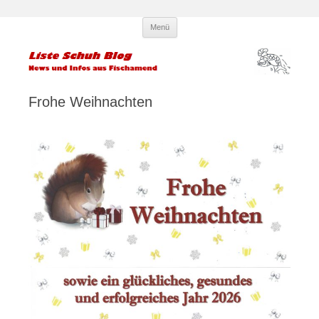
Zum
Liste Schuh Blog – KPÖ
Infos und News aus Fischamend
Menü
Inhalt
springen
Fischamend – Kommunisten und
Parteilose
Frohe Weihnachten