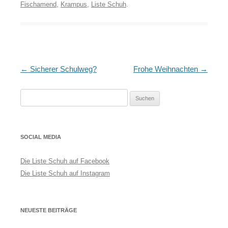
Fischamend
,
Krampus
,
Liste Schuh
.
Artikel-
←
Sicherer Schulweg?
Frohe Weihnachten
→
Navigation
Suchen
nach:
SOCIAL MEDIA
Die Liste Schuh auf Facebook
Die Liste Schuh auf Instagram
NEUESTE BEITRÄGE