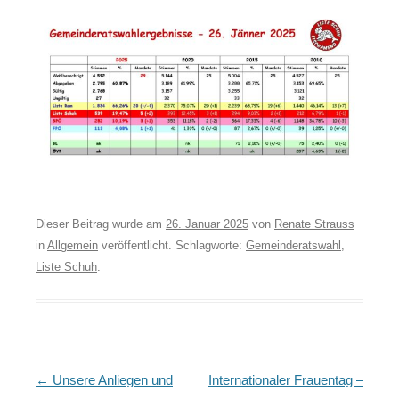
Dieser Beitrag wurde am
26. Januar 2025
von
Renate Strauss
in
Allgemein
veröffentlicht. Schlagworte:
Gemeinderatswahl
,
Liste Schuh
.
Artikel-
←
Unsere Anliegen und
Internationaler Frauentag –