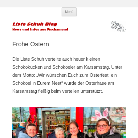
Zum
Liste Schuh Blog – KPÖ
Infos und News aus Fischamend
Menü
Inhalt
springen
Fischamend – Kommunisten und
Parteilose
Frohe Ostern
Die Liste Schuh verteilte auch heuer kleinen
Schokokücken und Schokoeier am Karsamstag. Unter
dem Motto: „Wir wünschen Euch zum Osterfest, ein
Schokoei in Eurem Nest“ wurde der Osterhase am
Karsamstag fleißig beim verteilen unterstützt.