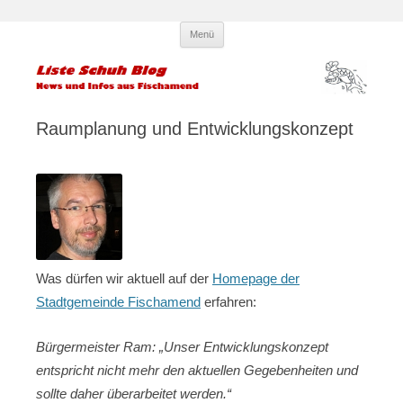
Zum
Liste Schuh Blog – KPÖ
Infos und News aus Fischamend
Menü
Inhalt
springen
Fischamend – Kommunisten und
Parteilose
Raumplanung und Entwicklungskonzept
Was dürfen wir aktuell auf der
Homepage der
Stadtgemeinde Fischamend
erfahren:
Bürgermeister Ram: „Unser Entwicklungskonzept
entspricht nicht mehr den aktuellen Gegebenheiten und
sollte daher überarbeitet werden.“