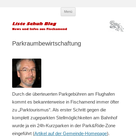
Zum
Liste Schuh Blog – KPÖ
Infos und News aus Fischamend
Menü
Inhalt
springen
Fischamend – Kommunisten und
Parteilose
Parkraumbewirtschaftung
Durch die überteuerten Parkgebühren am Flughafen
kommt es bekannterweise in Fischamend immer öfter
zu „Parktourismus“. Als erster Schritt gegen die
komplett zugeparkten Stellmöglichkeiten am Bahnhof
wurde ja ein 24h-Kurzparken in der Park&Ride-Zone
eingeführt (
Artikel auf der Gemeinde-Homepage
).