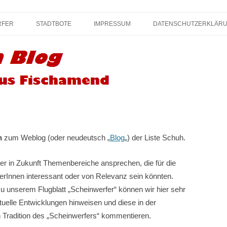
Zum
 KPÖ Fischamend – Kommunisten und 
Inhalt
RFER
STADTBOTE
IMPRESSUM
DATENSCHUTZERKLÄR
springen
n
zum Weblog (oder neudeutsch „
Blog
„) der Liste Schuh.
ier in Zukunft Themenbereiche ansprechen, die für die
rInnen interessant oder von Relevanz sein könnten.
 unserem Flugblatt „Scheinwerfer“ können wir hier sehr
tuelle Entwicklungen hinweisen und diese in der
 Tradition des „Scheinwerfers“ kommentieren.