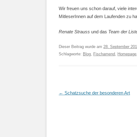
Wir freuen uns schon darauf, viele int
MitleserInnen auf dem Laufenden zu ha
Renate Strauss
und das
Team der List
Dieser Beitrag wurde am
28. September 20
Schlagworte:
Blog
,
Fischamend
,
Homepage
Artikel-
←
Schatzsuche der besonderen Art
Navigation