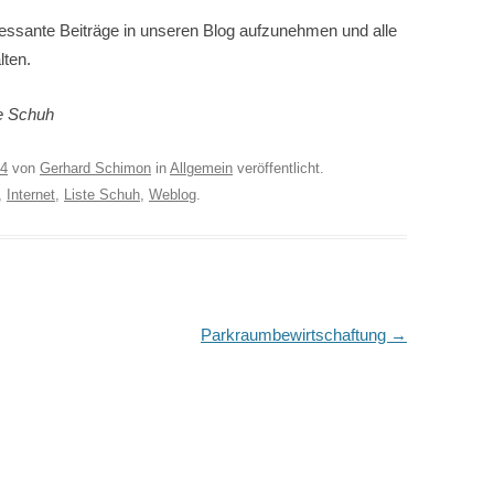
eressante Beiträge in unseren Blog aufzunehmen und alle
lten.
e Schuh
14
von
Gerhard Schimon
in
Allgemein
veröffentlicht.
,
Internet
,
Liste Schuh
,
Weblog
.
Parkraumbewirtschaftung
→