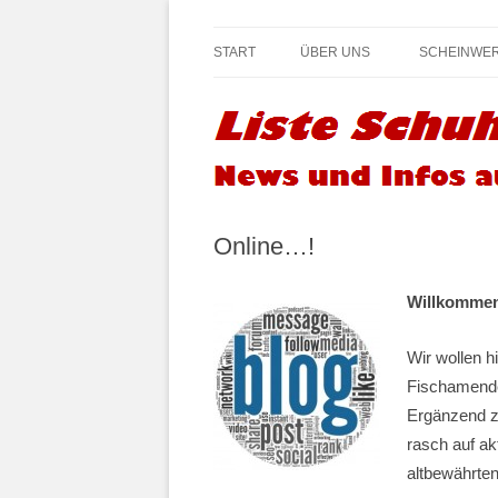
Infos und News aus Fischamend
Liste Schuh Blog –
START
ÜBER UNS
SCHEINWE
Online…!
Willkomme
Wir wollen h
Fischamende
Ergänzend zu
rasch auf ak
altbewährten